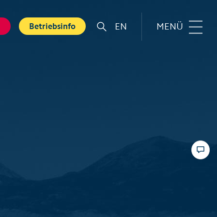
EN
MENÜ
g
Betriebsinfo
r
Familie
rt
Top 6 Familienerlebnisse
Sommer
nkarte
Swiss Holiday Park
bnisse
Husky-Erlebnisse für Kinder
ebnis Hölloch
Wandern mit Kindern
ental Shops
Top 6 Familienerlebnisse
 Seminare
Winter
und Spa
Skifahren mit Kindern
tererlebnisse