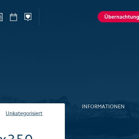
Übernachtun
n
Sommer
Winte
Wandern
Winterspo
–Ried
Aktivitätenkarte
Aktivitäte
St. Karl
Husky-Erlebnisse
Husky-Erle
lattalp
Höhlenerlebnis Hölloch
Höhlenerl
Golfplatz Axenstein
Sport- & R
INFORMATIONEN
Gruppen & Seminare
Gruppen &
Unkategorisiert
Wellness und Spa
Wellness 
Top 6 Sommererlebnisse
Top 6 Win