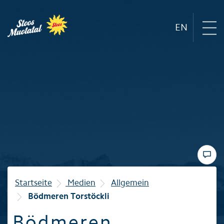
EN
Region
Bergbahnen
Sommer
Winter
Startseite
Medien
Allgemein
Bödmeren Torstöckli
Familie
Bödmeren