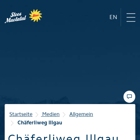
EN
Region
Bergbahnen
Sommer
Winter
Startseite
Medien
Allgemein
Chäferliweg Illgau
Familie
Chäferliweg Illgau