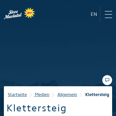
EN
Region
Bergbahnen
Sommer
Winter
Startseite
Medien
Allgemein
Klettersteig
Klettersteig
Familie