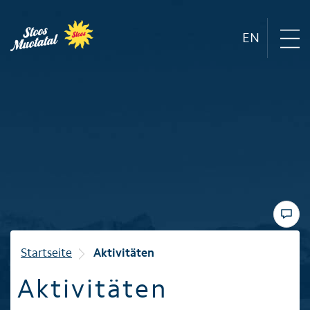
EN
Region
Bergbahnen
Sommer
Winter
Startseite
Aktivitäten
Aktivitäten
Familie