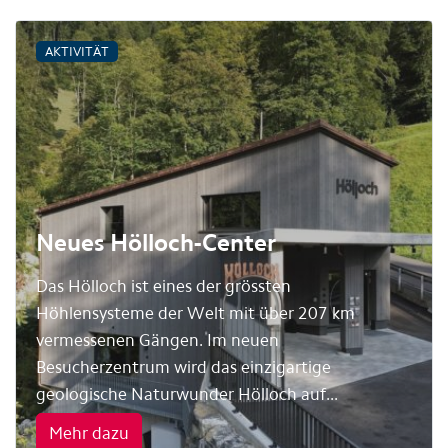
AKTIVITÄT
Neues Hölloch-Center
Das Hölloch ist eines der grössten
Höhlensysteme der Welt mit über 207 km
vermessenen Gängen. Im neuen
Besucherzentrum wird das einzigartige
geologische Naturwunder Hölloch auf...
Mehr dazu