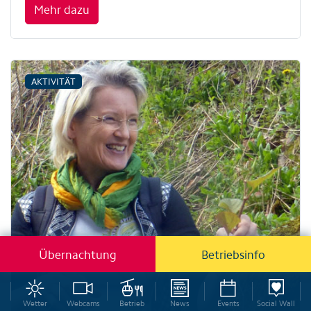
Mehr dazu
AKTIVITÄT
Übernachtung
Betriebsinfo
Wetter
Webcams
Betrieb
News
Events
Social Wall