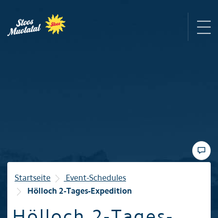
Region
Bergbahnen
Sommer
Winter
Startseite
Event-Schedules
Hölloch 2-Tages-Expedition
Familie
Hölloch 2-Tages-