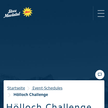
Region
Bergbahnen
Sommer
Winter
Startseite
Event-Schedules
Hölloch Challenge
Familie
Hölloch Challenge