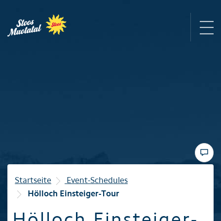
Region
Bergbahnen
Sommer
Winter
Startseite
Event-Schedules
Hölloch Einsteiger-Tour
Familie
Hölloch Einsteiger-