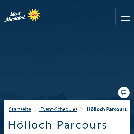
Region
Bergbahnen
Sommer
Winter
Startseite
Event-Schedules
Hölloch Parcours
Hölloch Parcours
Familie