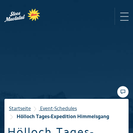
Region
Bergbahnen
Sommer
Winter
Startseite
Event-Schedules
Hölloch Tages-Expedition Himmelsgang
Familie
Hölloch Tages-