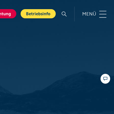
MENÜ
htung
Betriebsinfo
r
Familie
rt
Top 6 Familienerlebnisse
Sommer
nkarte
Swiss Holiday Park
bnisse
Husky-Erlebnisse für Kinder
ebnis Hölloch
Wandern mit Kindern
ental Shops
Top 6 Familienerlebnisse
 Seminare
Winter
und Spa
Skifahren mit Kindern
tererlebnisse