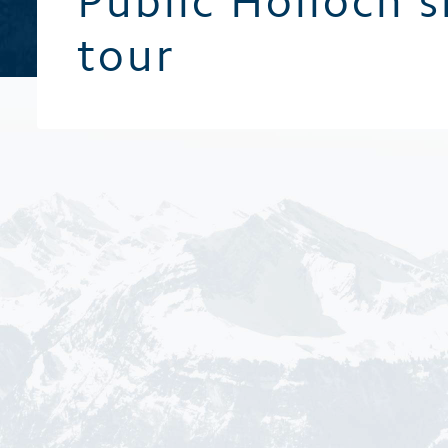
Public Hölloch s
Broschüren / Prospekte
tour