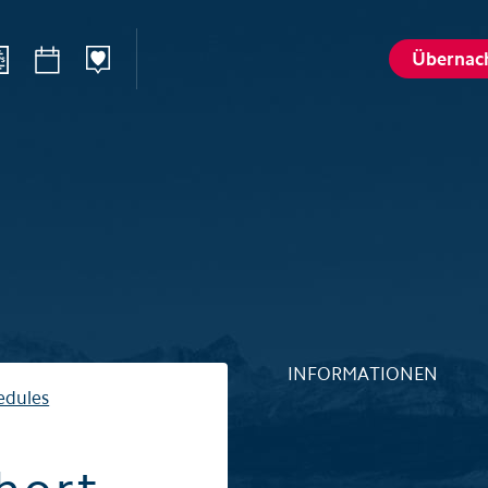
Übernac
n
Sommer
Winte
Wandern
Winterspo
–Ried
Aktivitätenkarte
Aktivitäte
St. Karl
Husky-Erlebnisse
Husky-Erle
lattalp
Höhlenerlebnis Hölloch
Höhlenerl
Golfplatz Axenstein
Sport- & R
INFORMATIONEN
Gruppen & Seminare
Gruppen &
edules
Wellness und Spa
Wellness 
Top 6 Sommererlebnisse
Top 6 Win