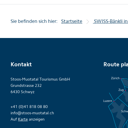
Sie befinden sich hier:
Startseite
SWISS-Bänkli i
Kontakt
Route pl
Stoos-Muotatal Tourismus GmbH
Grundstrasse 232
6430 Schwyz
+41 (0)41 818 08 80
info@stoos-muotatal.ch
Auf
Karte
anzeigen