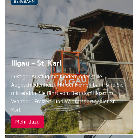
BERGBAHN
Illgau – St. Karl
Lustiger Ausflug mit Kindern oder stille
Abgeschiedenheit? Mit der kleinen Bahn sind Sie
mittendrin. Sie fährt vom Bergdorf Illgau ins
Wander-, Freizeit- und Wintersportgebiet St.
Karl.
Mehr dazu