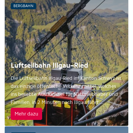
BERGBAHN
Luftseilbahn Illgau–Ried
Die Luftseilbahn Illgau-Ried im Kanton Schwyz ist
das einzige öffentliche Verkehrsmittel, welches
ins beliebte Ausflugsziel für Naturliebhaber und
Familien, in 2 Minuten nach Illgau fährt....
Mehr dazu