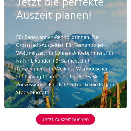
Jetzt die perfekte
Auszeit planen!
Für Badewannen-Rennpilotinnen. Für
Grossstadt-Auszeitler. Für Stemmbogen-
Weltmeister. Für Sonnen-Anbeterinnen. Für
Natur-Erkunder. Für Schneeschuh-
Tänzerinnen. Für Wellness-Warmduscher.
Für Carving-Champions. Für Après-Ski-
Prinzessinnen. Für dich! Entdecke die Region
Stoos-Muotatal.
Jetzt Auszeit buchen