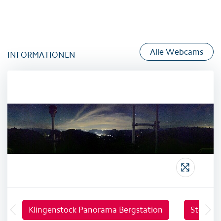
Alle Webcams
INFORMATIONEN
Klingenstock Panorama Bergstation
Stoos S