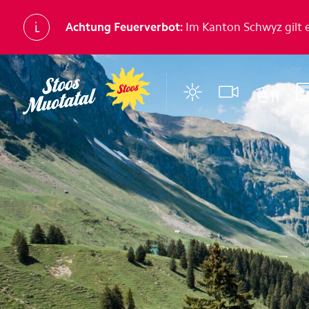
Achtung
Feuerverbot:
Im Kanton Schwyz gilt 
Region
Bergbahne
Stoos
Stoosbahnen
Muotathal
Luftseilbahn Illgau
Morschach
Luftseilbahn Illgau–
Illgau
Luftseilbahn Sahli-G
Unterkünfte
Restaurants