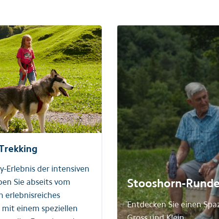
Trekking
y-Erlebnis der intensiven
Stooshorn-Rund
eben Sie abseits vom
in erlebnisreiches
Entdecken Sie einen Spaz
 mit einem speziellen
Gross und Klein.