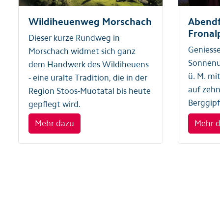
Wildiheuenweg Morschach
Abendf
Fronal
Dieser kurze Rundweg in
Geniesse
Morschach widmet sich ganz
Sonnenu
dem Handwerk des Wildiheuens
ü. M. mi
- eine uralte Tradition, die in der
auf zehn
Region Stoos-Muotatal bis heute
Berggipf
gepflegt wird.
Mehr dazu
Mehr 