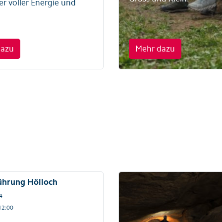
er voller Energie und
dazu
Mehr dazu
führung Hölloch
4
12:00