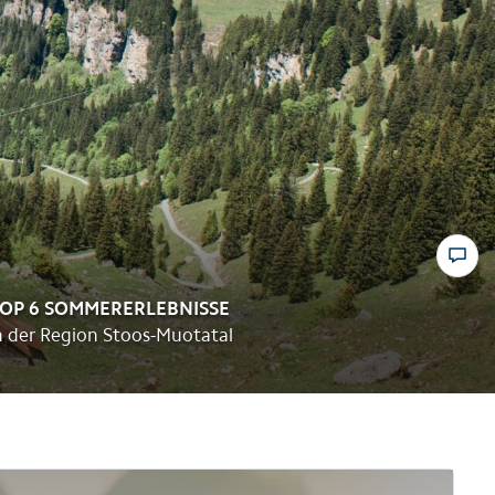
Winter
und Spa
Skifahren mit Kindern
tererlebnisse
raktivitäten
Alle Familienaktivitäten
OP 6 SOMMERERLEBNISSE
n der Region Stoos-Muotatal