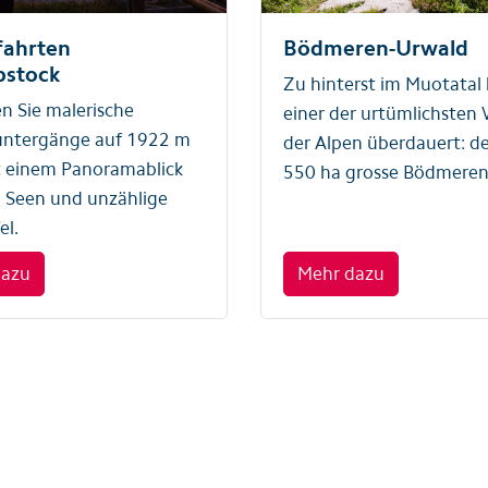
ahrten
Bödmeren-Urwald
pstock
Zu hinterst im Muotatal
n Sie malerische
einer der urtümlichsten
ntergänge auf 1922 m
der Alpen überdauert: d
t einem Panoramablick
550 ha grosse Bödmeren
 Seen und unzählige
el.
dazu
Mehr dazu