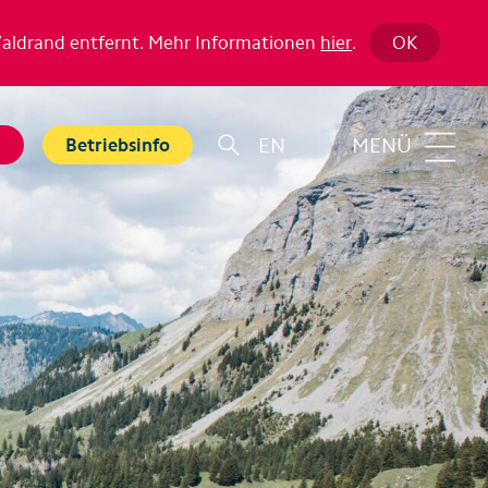
Waldrand entfernt. Mehr Informationen
hier
.
OK
EN
MENÜ
g
Betriebsinfo
r
Familie
rt
Top 6 Familienerlebnisse
Sommer
nkarte
Swiss Holiday Park
bnisse
Husky-Erlebnisse für Kinder
ebnis Hölloch
Wandern mit Kindern
ental Shops
Top 6 Familienerlebnisse
 Seminare