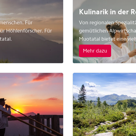
Kulinarik in der
menschen. Für
Von regionalen Spezialit
ür Höhlenförscher. Für
gemütlichen Alpwirtscha
atal.
Muotatal bietet eine vie
Mehr dazu