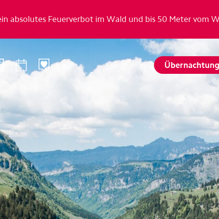
ein absolutes Feuerverbot im Wald und bis 50 Meter vom 
Übernachtun
n
Sommer
Winte
Wandern
Winterspo
–Ried
Aktivitätenkarte
Aktivitäte
St. Karl
Husky-Erlebnisse
Husky-Erle
lattalp
Höhlenerlebnis Hölloch
Höhlenerl
Golfplatz Axenstein
Sport- & R
Gruppen & Seminare
Gruppen &