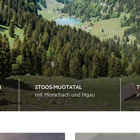
Wellness und Spa
Wellness 
Top 6 Sommererlebnisse
Top 6 Win
Alle Sommeraktivitäten
Alle Winte
N
STOOS-MUOTATAL
T
mit Morschach und Illgau
i