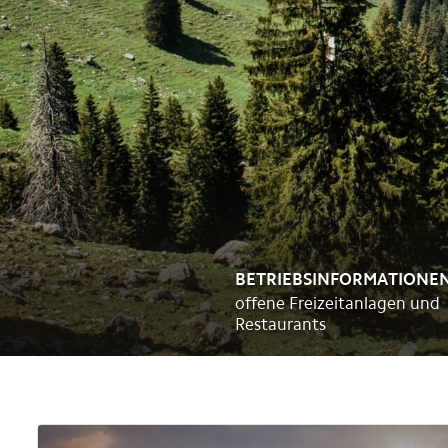
Events
Tipps für Feriengäste
Broschüren / Prospekte
BETRIEBSINFORMATIONE
offene Freizeitanlagen und
Restaurants