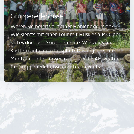
Gruppenerlebnisse
Waren Sie bereits auf einer Höhlenexkursion?
Wie sieht’s mit einer Tour mit Huskies aus? Oder
soll es doch ein Skirennen sein? Wie wär’s mit
Klettern auf einem Felspfad? Die Region Stoos-
Muotatal bietet abwechslungsreiche Aktivitäten
für Gruppenerlebnisse und Teamevents.