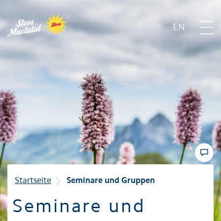
EN
Region
Bergbahnen
Sommer
Winter
Startseite
Seminare und Gruppen
Seminare und
Familie