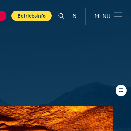
EN
MENÜ
g
Betriebsinfo
r
Familie
rt
Top 6 Familienerlebnisse
Sommer
nkarte
Swiss Holiday Park
bnisse
Husky-Erlebnisse für Kinder
ebnis Hölloch
Wandern mit Kindern
ental Shops
Top 6 Familienerlebnisse
 Seminare
Winter
und Spa
Skifahren mit Kindern
tererlebnisse