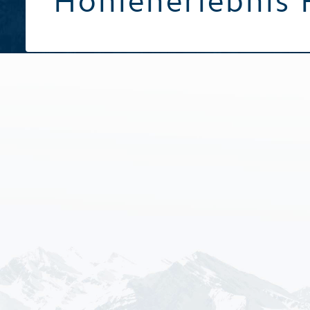
Höhlenerlebnis 
Broschüren / Prospekte