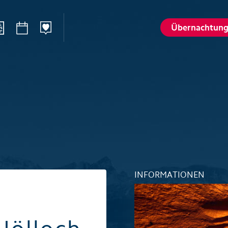
Übernachtun
n
Sommer
Winte
Wandern
Winterspo
–Ried
Aktivitätenkarte
Aktivitäte
St. Karl
Husky-Erlebnisse
Husky-Erle
lattalp
Höhlenerlebnis Hölloch
Höhlenerl
Golfplatz Axenstein
Sport- & R
INFORMATIONEN
Gruppen & Seminare
Gruppen &
Wellness und Spa
Wellness 
Top 6 Sommererlebnisse
Top 6 Win