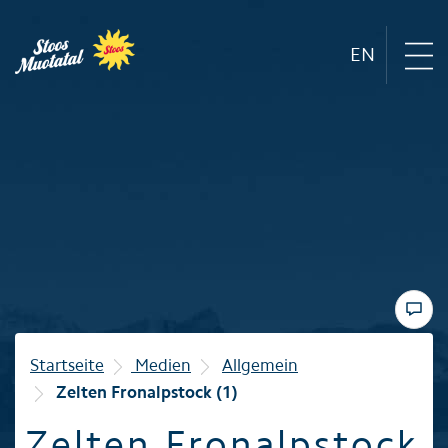
EN
Region
Bergbahnen
Sommer
Winter
Startseite
Medien
Allgemein
Zelten Fronalpstock (1)
Familie
Zelten Fronalpstock