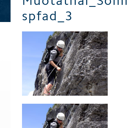
Muotathal_Som
Broschüren / Prospekte
spfad_3