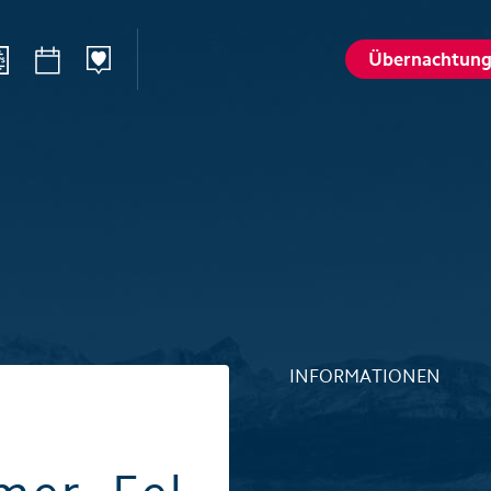
Übernachtun
n
Sommer
Winte
Wandern
Winterspo
–Ried
Aktivitätenkarte
Aktivitäte
St. Karl
Husky-Erlebnisse
Husky-Erle
lattalp
Höhlenerlebnis Hölloch
Höhlenerl
Golfplatz Axenstein
Sport- & R
INFORMATIONEN
Gruppen & Seminare
Gruppen &
Wellness und Spa
Wellness 
Top 6 Sommererlebnisse
Top 6 Win