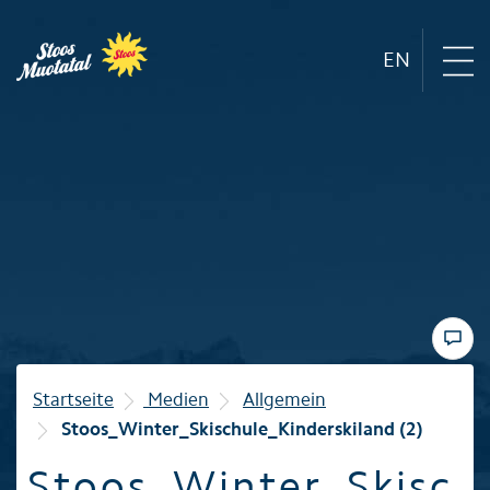
EN
Region
Bergbahnen
Sommer
Winter
Startseite
Medien
Allgemein
Stoos_Winter_Skischule_Kinderskiland (2)
Familie
Stoos_Winter_Skisc