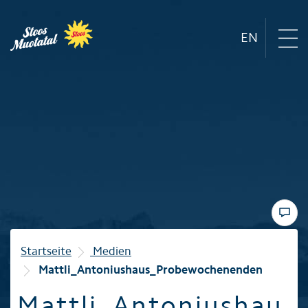
EN
Region
Bergbahnen
Sommer
Winter
Startseite
Medien
Mattli_Antoniushaus_Probewochenenden
Familie
Mattli_Antoniushau