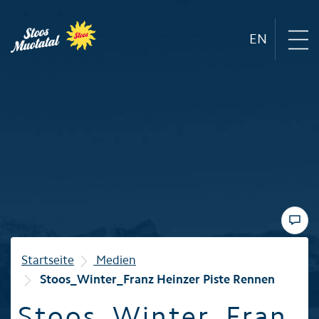
EN
Region
Bergbahnen
Sommer
Winter
Startseite
Medien
Stoos_Winter_Franz Heinzer Piste Rennen
Familie
Stoos_Winter_Fran