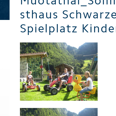
Muotathal_Som
Broschüren / Prospekte
sthaus Schwarz
Spielplatz Kinde