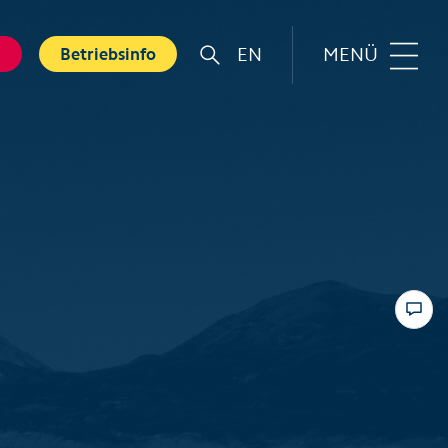
EN
MENÜ
g
Betriebsinfo
r
Familie
rt
Top 6 Familienerlebnisse
Sommer
nkarte
Swiss Holiday Park
bnisse
Husky-Erlebnisse für Kinder
ebnis Hölloch
Wandern mit Kindern
ental Shops
Top 6 Familienerlebnisse
 Seminare
Winter
und Spa
Skifahren mit Kindern
tererlebnisse