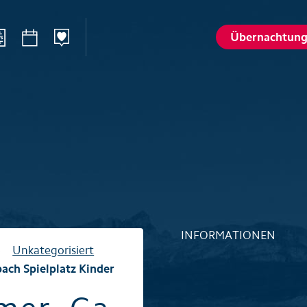
Übernachtun
n
Sommer
Winte
Wandern
Winterspo
–Ried
Aktivitätenkarte
Aktivitäte
St. Karl
Husky-Erlebnisse
Husky-Erle
lattalp
Höhlenerlebnis Hölloch
Höhlenerl
Golfplatz Axenstein
Sport- & R
INFORMATIONEN
Gruppen & Seminare
Gruppen &
Unkategorisiert
ch Spielplatz Kinder
Wellness und Spa
Wellness 
Top 6 Sommererlebnisse
Top 6 Win