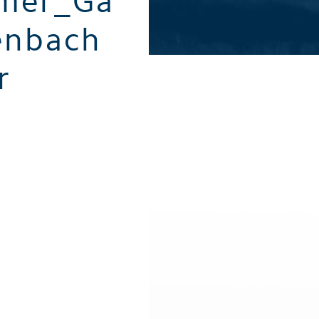
mer_Ga
Alle Sommeraktivitäten
Alle Winte
enbach
r