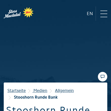
EN
Region
Bergbahnen
Sommer
Winter
Startseite
Medien
Allgemein
Stooshorn Runde Bank
Familie
Stooshorn Runde