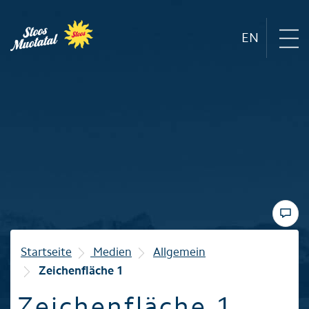
EN
Region
Bergbahnen
Sommer
Winter
Startseite
Medien
Allgemein
Zeichenfläche 1
Familie
Zeichenfläche 1