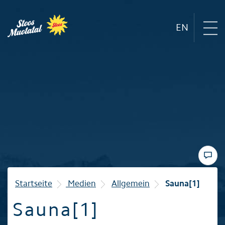
EN
Region
Bergbahnen
Sommer
Winter
Startseite
Medien
Allgemein
Sauna[1]
Sauna[1]
Familie