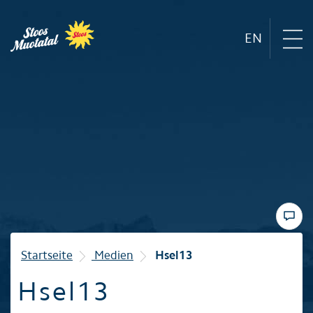
EN
Region
Bergbahnen
Sommer
Winter
Startseite
Medien
Hsel13
Hsel13
Familie