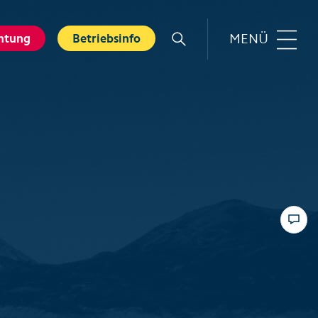
MENÜ
htung
Betriebsinfo
r
Familie
rt
Top 6 Familienerlebnisse
Sommer
nkarte
Swiss Holiday Park
bnisse
Husky-Erlebnisse für Kinder
ebnis Hölloch
Wandern mit Kindern
ental Shops
Top 6 Familienerlebnisse
 Seminare
Winter
und Spa
Skifahren mit Kindern
tererlebnisse