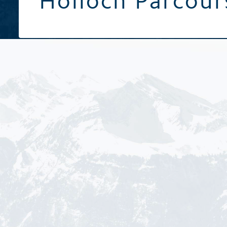
Hölloch Parcour
Broschüren / Prospekte