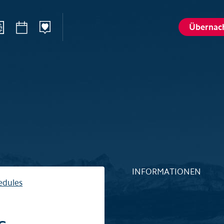
Übernac
n
Sommer
Winte
Wandern
Winterspo
–Ried
Aktivitätenkarte
Aktivitäte
St. Karl
Husky-Erlebnisse
Husky-Erle
lattalp
Höhlenerlebnis Hölloch
Höhlenerl
Golfplatz Axenstein
Sport- & R
INFORMATIONEN
Gruppen & Seminare
Gruppen &
edules
Wellness und Spa
Wellness 
Top 6 Sommererlebnisse
Top 6 Win