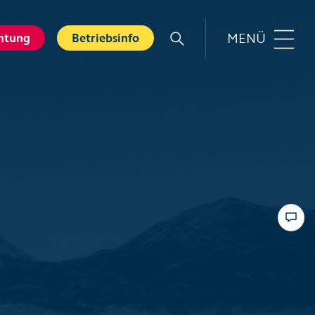
MENÜ
htung
Betriebsinfo
r
Familie
rt
Top 6 Familienerlebnisse
Sommer
nkarte
Swiss Holiday Park
bnisse
Husky-Erlebnisse für Kinder
ebnis Hölloch
Wandern mit Kindern
ental Shops
Top 6 Familienerlebnisse
 Seminare
Winter
und Spa
Skifahren mit Kindern
tererlebnisse