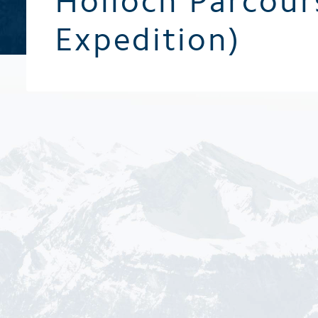
Hölloch Parcour
Broschüren / Prospekte
Expedition)