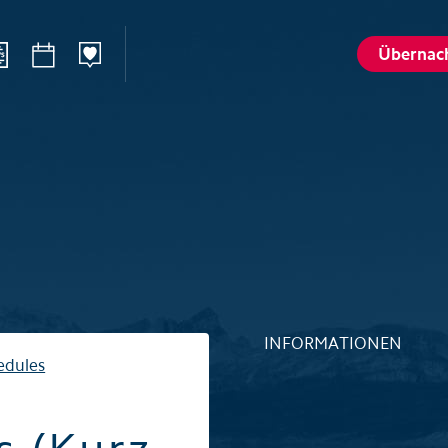
Übernac
n
Sommer
Winte
Wandern
Winterspo
–Ried
Aktivitätenkarte
Aktivitäte
St. Karl
Husky-Erlebnisse
Husky-Erle
lattalp
Höhlenerlebnis Hölloch
Höhlenerl
Golfplatz Axenstein
Sport- & R
INFORMATIONEN
Gruppen & Seminare
Gruppen &
edules
Wellness und Spa
Wellness 
Top 6 Sommererlebnisse
Top 6 Win