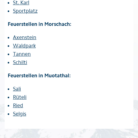
St. Karl
Sportplatz
Feuerstellen in Morschach:
Axenstein
Waldpark
Tannen
Schilti
Feuerstellen in Muotathal:
Sali
Rüteli
Ried
Selgis