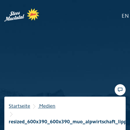
EN
Region
Bergbahnen
Sommer
Winter
Startseite
Medien
Familie
resized_600x390_600x390_muo_alpwirtschaft_lippl