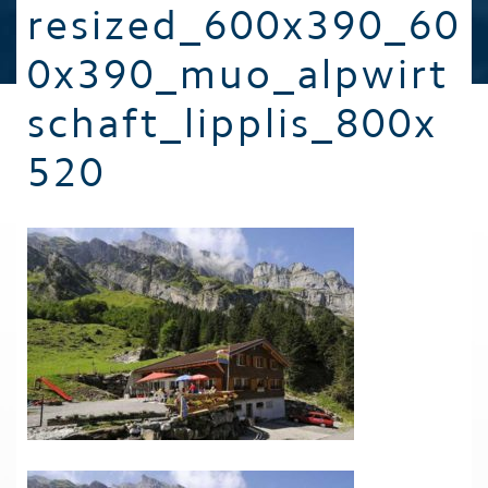
resized_600x390_60
0x390_muo_alpwirt
schaft_lipplis_800x
520