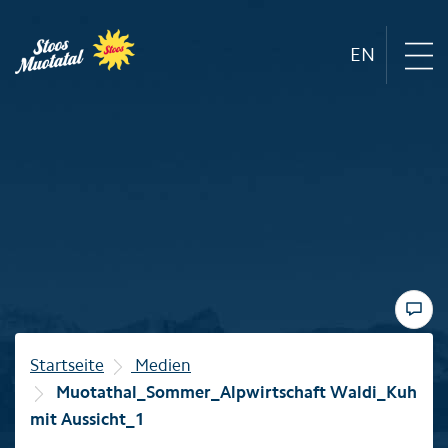
EN
Region
Bergbahnen
Sommer
Winter
Startseite
Medien
Muotathal_Sommer_Alpwirtschaft Waldi_Kuh
Familie
mit Aussicht_1