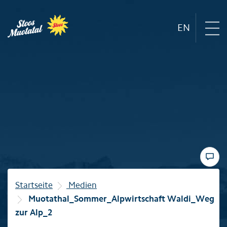
EN
Region
Bergbahnen
Sommer
Winter
Startseite
Medien
Muotathal_Sommer_Alpwirtschaft Waldi_Weg
Familie
zur Alp_2