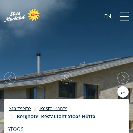
EN
Region
Next
Bergbahnen
Previous
Resize
Sommer
Winter
Startseite
Restaurants
Berghotel Restaurant Stoos Hüttä
Familie
STOOS