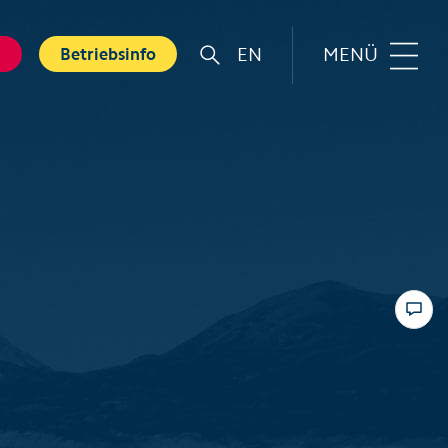
EN
MENÜ
g
Betriebsinfo
r
Familie
rt
Top 6 Familienerlebnisse
Sommer
nkarte
Swiss Holiday Park
bnisse
Husky-Erlebnisse für Kinder
ebnis Hölloch
Wandern mit Kindern
ental Shops
Top 6 Familienerlebnisse
 Seminare
Winter
und Spa
Skifahren mit Kindern
tererlebnisse