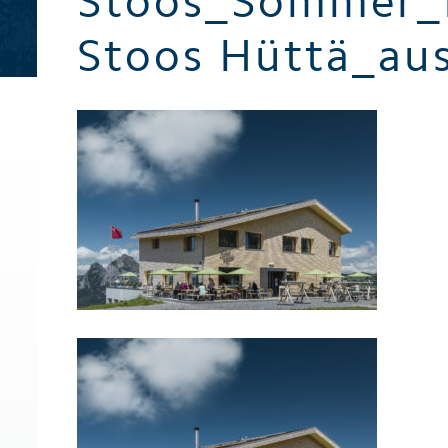
Stoos_Sommer_
Broschüren / Prospekte
Stoos Hüttä_au