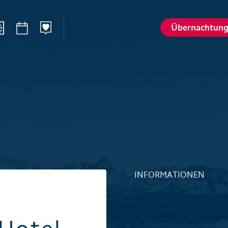
Übernachtun
n
Sommer
Winte
Wandern
Winterspo
–Ried
Aktivitätenkarte
Aktivitäte
St. Karl
Husky-Erlebnisse
Husky-Erle
lattalp
Höhlenerlebnis Hölloch
Höhlenerl
Golfplatz Axenstein
Sport- & R
INFORMATIONEN
Gruppen & Seminare
Gruppen &
Wellness und Spa
Wellness 
Top 6 Sommererlebnisse
Top 6 Win