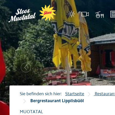
Region
Bergbahne
Stoos
Stoosbahnen
Muotathal
Luftseilbahn Illgau
Morschach
Luftseilbahn Illgau–
Previous
Illgau
Luftseilbahn Sahli-G
Unterkünfte
Restaurants
Sie befinden sich hier:
Startseite
Restauran
Bergrestaurant Lipplisbüöl
Events
MUOTATAL
Tipps für Feriengäste