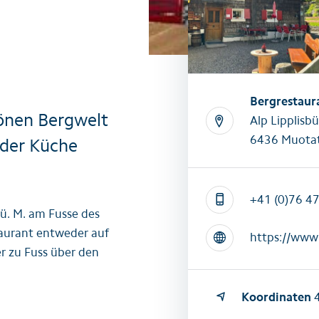
Alle Sommeraktivitäten
Alle Winte
Bergrestaura
hönen Bergwelt
Alp Lipplisbü
6436 Muotat
 der Küche
+41 (0)76 4
 ü. M. am Fusse des
taurant entweder auf
https://www.
r zu Fuss über den
Koordinaten
4