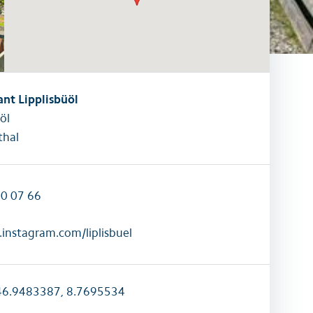
raktivitäten
Alle Familienaktivitäten
nt Lipplisbüöl
öl
hal
70 07 66
instagram.com/liplisbuel
6.9483387, 8.7695534