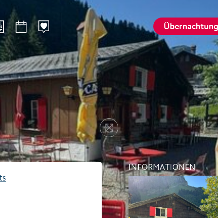
Übernachtun
n
Sommer
Winte
Wandern
Winterspo
–Ried
Aktivitätenkarte
Aktivitäte
St. Karl
Husky-Erlebnisse
Husky-Erle
Resize
lattalp
Höhlenerlebnis Hölloch
Höhlenerl
Golfplatz Axenstein
Sport- & R
INFORMATIONEN
Gruppen & Seminare
Gruppen &
ts
Wellness und Spa
Wellness 
Top 6 Sommererlebnisse
Top 6 Win