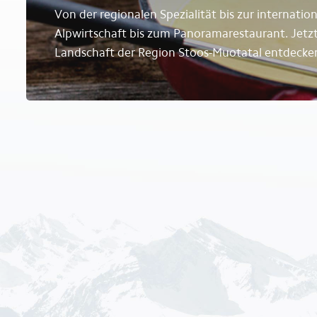
Von der regionalen Spezialität bis zur internati
Alpwirtschaft bis zum Panoramarestaurant. Jetzt d
Landschaft der Region Stoos-Muotatal entdecke