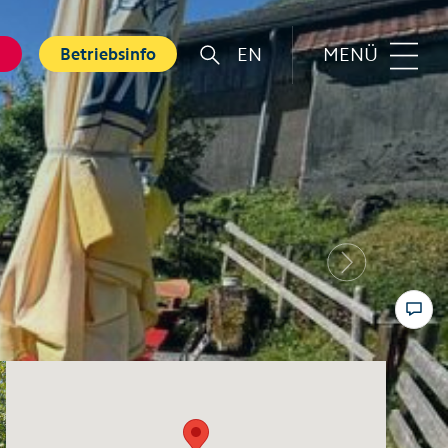
EN
MENÜ
g
Betriebsinfo
r
Familie
rt
Top 6 Familienerlebnisse
Sommer
nkarte
Next
Swiss Holiday Park
bnisse
Husky-Erlebnisse für Kinder
ebnis Hölloch
Wandern mit Kindern
ental Shops
Top 6 Familienerlebnisse
 Seminare
Winter
und Spa
Skifahren mit Kindern
tererlebnisse