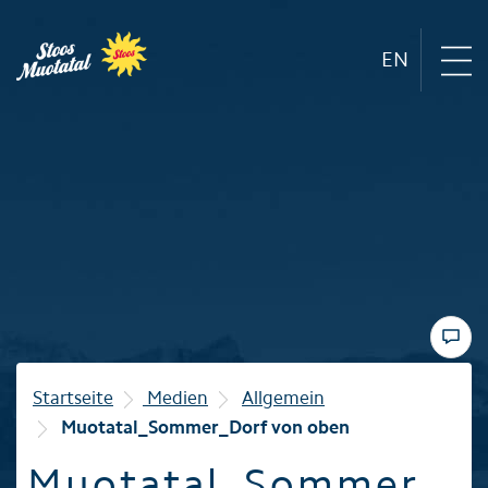
EN
Region
Bergbahnen
Sommer
Winter
Startseite
Medien
Allgemein
Muotatal_Sommer_Dorf von oben
Familie
Muotatal_Sommer_