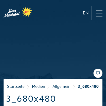
EN
Region
Bergbahnen
Sommer
Winter
Startseite
Medien
Allgemein
3_680x480
3_680x480
Familie