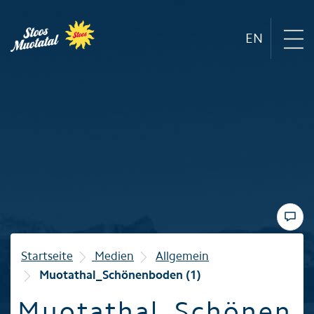
EN
Region
Bergbahnen
Sommer
Winter
Startseite
Medien
Allgemein
Muotathal_Schönenboden (1)
Familie
Muotathal_Schönen