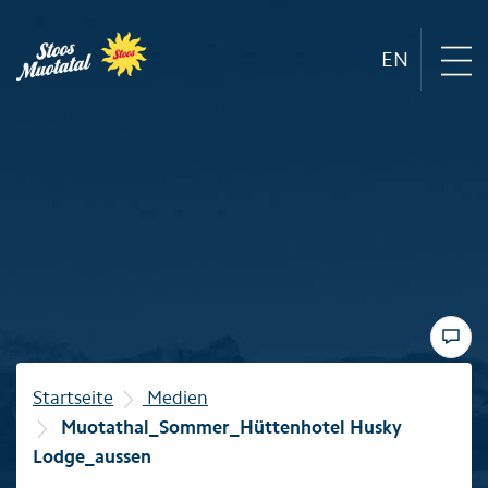
EN
Region
Bergbahnen
Sommer
Winter
Startseite
Medien
Muotathal_Sommer_Hüttenhotel Husky
Familie
Lodge_aussen