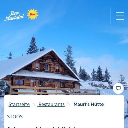
Region
Bergbahnen
Sommer
Winter
Startseite
Restaurants
Mauri’s Hütte
Familie
STOOS