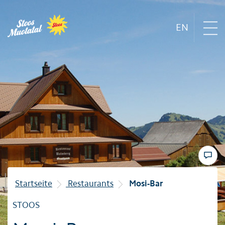
EN
Region
Bergbahnen
Sommer
Winter
Startseite
Restaurants
Mosi-Bar
Familie
STOOS