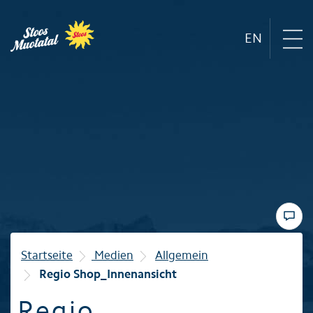
EN
Region
Bergbahnen
Sommer
Winter
Startseite
Medien
Allgemein
Regio Shop_Innenansicht
Familie
Regio