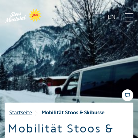
EN
Region
Bergbahnen
Sommer
Winter
Startseite
Mobilität Stoos & Skibusse
Mobilität Stoos &
Familie