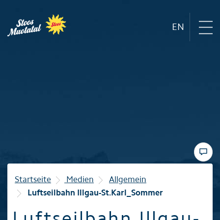
EN
Region
Bergbahnen
Sommer
Winter
Startseite
Medien
Allgemein
Luftseilbahn Illgau-St.Karl_Sommer
Familie
Luftseilbahn Illgau-