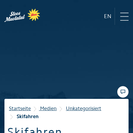
EN
Region
Bergbahnen
Sommer
Winter
Startseite
Medien
Unkategorisiert
Skifahren
Familie
Skifahren