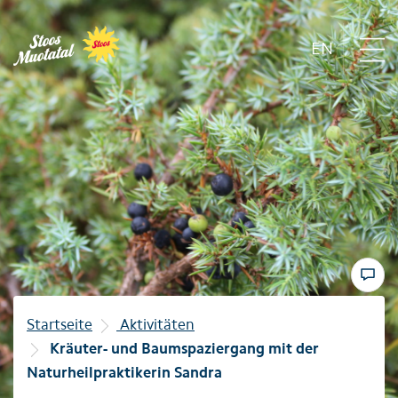
EN
Region
Bergbahnen
Sommer
Winter
Startseite
Aktivitäten
Kräuter- und Baumspaziergang mit der
Familie
Naturheilpraktikerin Sandra