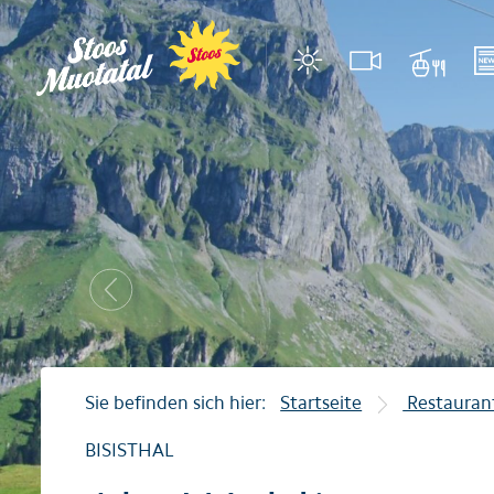
Region
Bergbahne
Stoos
Stoosbahnen
Muotathal
Luftseilbahn Illgau
Morschach
Luftseilbahn Illgau–
Previous
Illgau
Luftseilbahn Sahli-G
Unterkünfte
Restaurants
Sie befinden sich hier:
Startseite
Restauran
Events
BISISTHAL
Tipps für Feriengäste