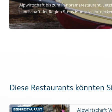
Alpwirtschaft bis zum Panoramarestaurant. Jetzt d
Landschaft der Region Stoos-Muotatal entdecke
Diese Restaurants könnten Si
Alpwirtschaft 
BERGRESTAURANT