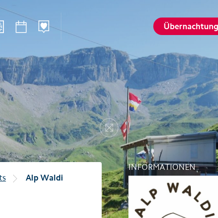
Übernachtun
n
Sommer
Winte
Wandern
Winterspo
–Ried
Aktivitätenkarte
Aktivitäte
St. Karl
Husky-Erlebnisse
Husky-Erle
Resize
lattalp
Höhlenerlebnis Hölloch
Höhlenerl
Golfplatz Axenstein
Sport- & R
INFORMATIONEN
Gruppen & Seminare
Gruppen &
ts
Alp Waldi
Wellness und Spa
Wellness 
Top 6 Sommererlebnisse
Top 6 Win