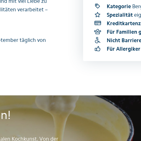
nd mit viel Liebe zu
Kategorie
Ber
itäten verarbeitet –
Spezialität
eig
Kreditkartenz
Für Familien 
eptember täglich von
Nicht Barriere
Für Allergiker
en!
onalen Kochkunst. Von der