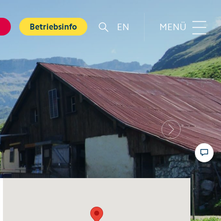
EN
MENÜ
g
Betriebsinfo
r
Familie
rt
Top 6 Familienerlebnisse
Sommer
nkarte
Next
Swiss Holiday Park
bnisse
Husky-Erlebnisse für Kinder
ebnis Hölloch
Wandern mit Kindern
ental Shops
Top 6 Familienerlebnisse
 Seminare
Winter
und Spa
Skifahren mit Kindern
tererlebnisse