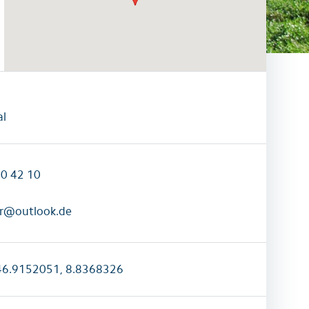
raktivitäten
Alle Familienaktivitäten
al
20 42 10
r@outlook.de
6.9152051, 8.8368326