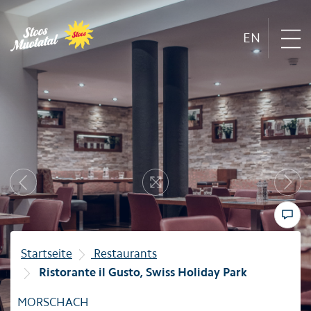
EN
Region
Next
Bergbahnen
Previous
Resize
Sommer
Winter
Startseite
Restaurants
Ristorante il Gusto, Swiss Holiday Park
Familie
MORSCHACH