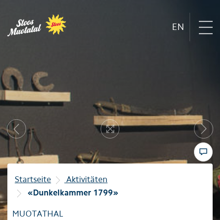
EN
Region
Next
Bergbahnen
Previous
Resize
Sommer
Winter
Startseite
Aktivitäten
«Dunkelkammer 1799»
Familie
MUOTATHAL